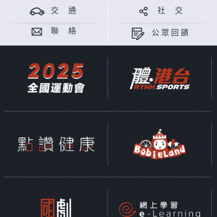
交 通
社 交
聯 絡
公眾回饋