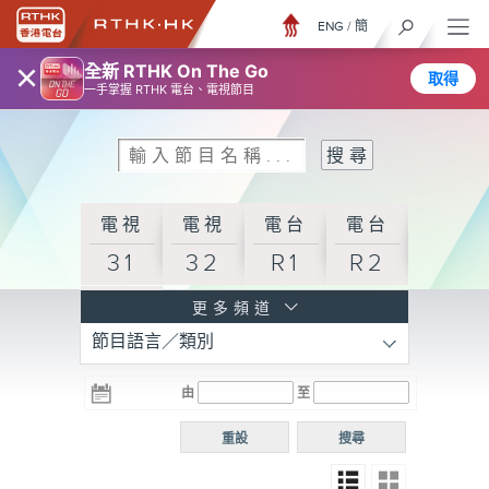
ENG
/
簡
×
全新 RTHK On The Go
取得
一手掌握 RTHK 電台、電視節目
電視
電視
電台
電台
31
32
R1
R2
電台
更多頻道
節目語言／類別
R3
電台
電台
電台
由
至
普通
R4
R5
話台
重設
搜尋