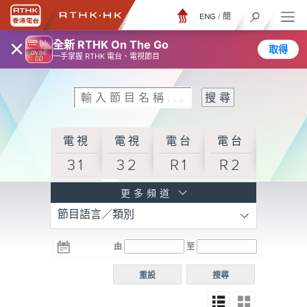
ENG
/
簡
×
全新 RTHK On The Go
取得
一手掌握 RTHK 電台、電視節目
電視
電視
電台
電台
31
32
R1
R2
電台
更多頻道
節目語言／類別
R3
電台
電台
電台
由
至
普通
R4
R5
話台
重設
搜尋