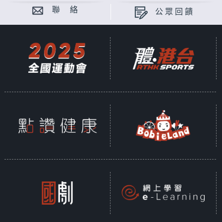
聯 絡
公眾回饋