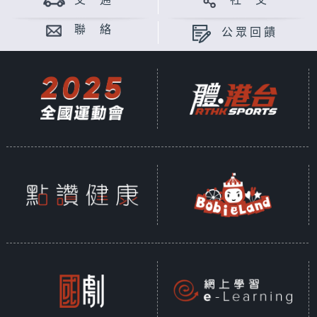
交 通
社 交
聯 絡
公眾回饋