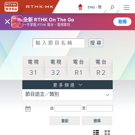
ENG
/
簡
×
全新 RTHK On The Go
取得
一手掌握 RTHK 電台、電視節目
電視
電視
電台
電台
31
32
R1
R2
電台
更多頻道
節目語言／類別
R3
電台
電台
電台
由
至
普通
R4
R5
話台
重設
搜尋