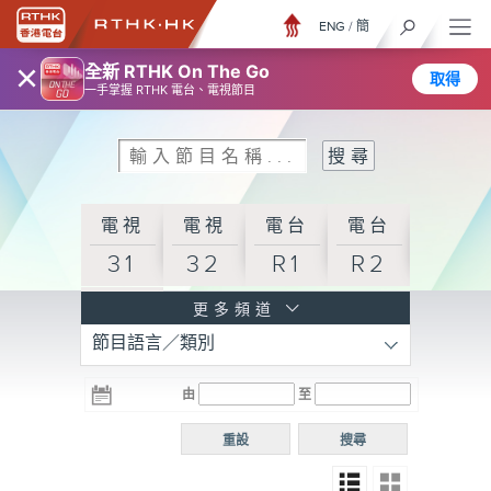
ENG
/
簡
×
全新 RTHK On The Go
取得
一手掌握 RTHK 電台、電視節目
電視
電視
電台
電台
31
32
R1
R2
電台
更多頻道
節目語言／類別
R3
電台
電台
電台
由
至
普通
R4
R5
話台
重設
搜尋