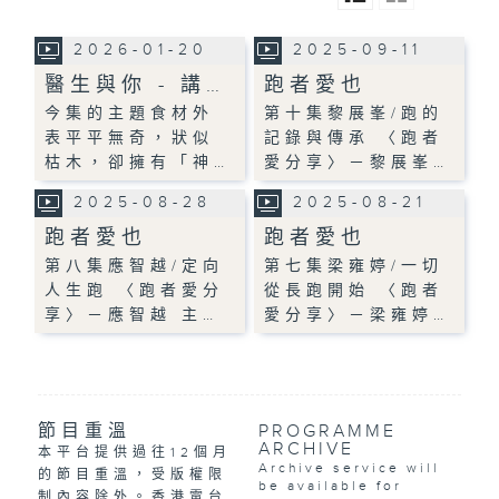
2026-01-20
2025-09-11
醫生與你 - 講…
跑者愛也
今集的主題食材外
第十集黎展峯/跑的
表平平無奇，狀似
記錄與傳承 〈跑者
枯木，卻擁有「神…
愛分享〉－黎展峯…
2025-08-28
2025-08-21
跑者愛也
跑者愛也
第八集應智越/定向
第七集梁雍婷/一切
人生跑 〈跑者愛分
從長跑開始 〈跑者
享〉－應智越 主…
愛分享〉－梁雍婷…
節目重溫
PROGRAMME
ARCHIVE
本平台提供過往12個月
Archive service will
的節目重溫，受版權限
be available for
制內容除外。香港電台