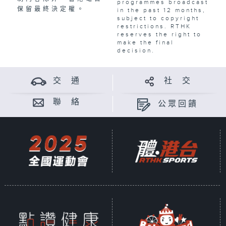
programmes broadcast
保留最終決定權。
in the past 12 months,
subject to copyright
restrictions. RTHK
reserves the right to
make the final
decision.
交 通
社 交
聯 絡
公眾回饋