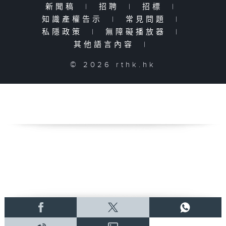
新聞稿
|
招聘
|
招標
|
知識產權告示
|
常見問題
|
私隱政策
|
無障礙播放器
|
其他語言內容
|
© 2026 rthk.hk