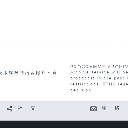
PROGRAMME ARCHI
Archive service will b
受版權限制內容除外。香
broadcast in the past 
restrictions. RTHK res
decision.
社 交
聯 絡