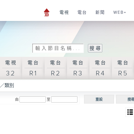
電視
電台
新聞
WEB+
電視
電台
電台
電台
電台
電台
32
R1
R2
R3
R4
R5
／類別
由
至
重設
搜