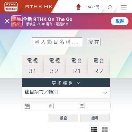
ENG
/
簡
×
全新 RTHK On The Go
取得
一手掌握 RTHK 電台、電視節目
電視
電視
電台
電台
31
32
R1
R2
電台
更多頻道
節目語言／類別
R3
電台
電台
電台
由
至
普通
R4
R5
話台
重設
搜尋