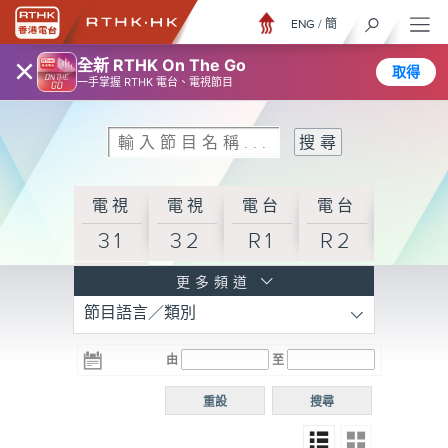
ENG
/
簡
×
全新 RTHK On The Go
取得
一手掌握 RTHK 電台、電視節目
電視
電視
電台
電台
31
32
R1
R2
電台
更多頻道
節目語言／類別
R3
電台
電台
電台
由
至
普通
R4
R5
話台
重設
搜尋