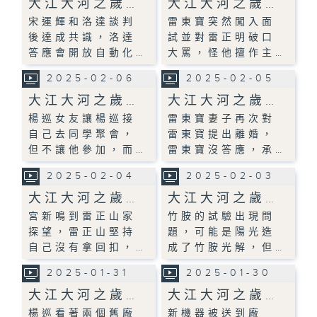
大江大河之歲…
大江大河之歲…
宋運輝和洛達談判
雷東寶突然闖入面
後達成共識，洛達
試並對雷正明破口
答應會開放自動化…
大罵，怪他擅作主…
2025-02-06
2025-02-05
大江大河之歲…
大江大河之歲…
楊巡女友讓楊巡接
雷東寶妻子再次對
自己去同學聚會，
雷東寶提出離婚，
但不讓他參加，而…
雷東寶沒答應，承…
2025-02-04
2025-02-03
大江大河之歲…
大江大河之歲…
宮新鳴到雷正山家
竹胺的試驗出現問
探望，雷正山堅持
題，可能是陽光造
自己沒有拿回扣，…
成了竹胺光解，但…
2025-01-31
2025-01-30
大江大河之歲…
大江大河之歲…
楊巡看著兩個舊廠
新機器被送到廠