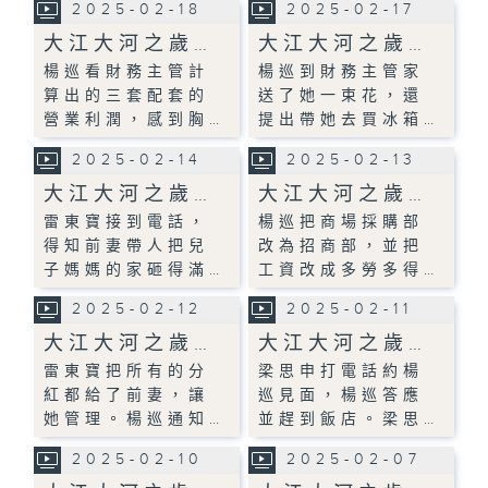
2025-02-18
2025-02-17
大江大河之歲…
大江大河之歲…
楊巡看財務主管計
楊巡到財務主管家
算出的三套配套的
送了她一束花，還
營業利潤，感到胸…
提出帶她去買冰箱…
2025-02-14
2025-02-13
大江大河之歲…
大江大河之歲…
雷東寶接到電話，
楊巡把商場採購部
得知前妻帶人把兒
改為招商部，並把
子媽媽的家砸得滿…
工資改成多勞多得…
2025-02-12
2025-02-11
大江大河之歲…
大江大河之歲…
雷東寶把所有的分
梁思申打電話約楊
紅都給了前妻，讓
巡見面，楊巡答應
她管理。楊巡通知…
並趕到飯店。梁思…
2025-02-10
2025-02-07