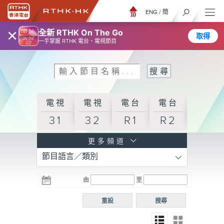
ENG
/
簡
×
全新 RTHK On The Go
取得
一手掌握 RTHK 電台、電視節目
電視
電視
電台
電台
31
32
R1
R2
電台
更多頻道
節目語言／類別
R3
電台
電台
電台
由
至
普通
R4
R5
話台
重設
搜尋