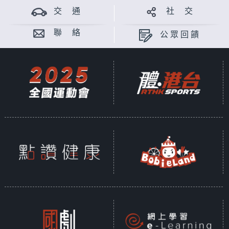
交 通
社 交
聯 絡
公眾回饋