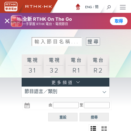
ENG
/
簡
×
全新 RTHK On The Go
取得
一手掌握 RTHK 電台、電視節目
電視
電視
電台
電台
31
32
R1
R2
電台
更多頻道
節目語言／類別
R3
電台
電台
電台
由
至
普通
R4
R5
話台
重設
搜尋