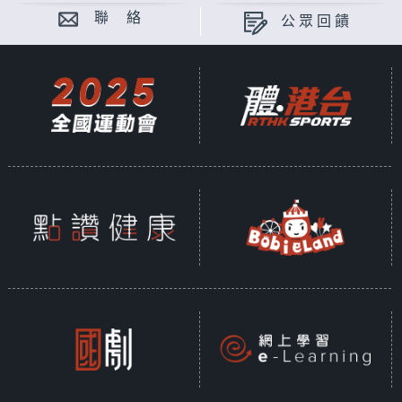
聯 絡
公眾回饋