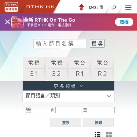
ENG
/
簡
×
全新 RTHK On The Go
取得
一手掌握 RTHK 電台、電視節目
電視
電視
電台
電台
31
32
R1
R2
電台
更多頻道
節目語言／類別
R3
電台
電台
電台
由
至
普通
R4
R5
話台
重設
搜尋