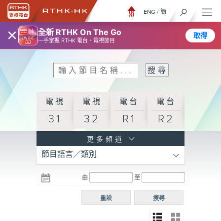
ENG
/
簡
×
全新 RTHK On The Go
取得
一手掌握 RTHK 電台、電視節目
電視
電視
電台
電台
31
32
R1
R2
電台
更多頻道
節目語言／類別
R3
電台
電台
電台
由
至
普通
R4
R5
話台
重設
搜尋