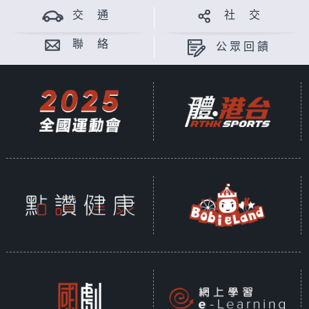
交 通
社 交
聯 絡
公眾回饋