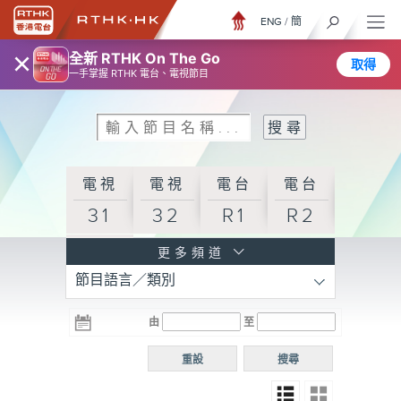
ENG
/
簡
×
全新 RTHK On The Go
取得
一手掌握 RTHK 電台、電視節目
電視
電視
電台
電台
31
32
R1
R2
電台
更多頻道
節目語言／類別
R3
電台
電台
電台
由
至
普通
R4
R5
話台
重設
搜尋