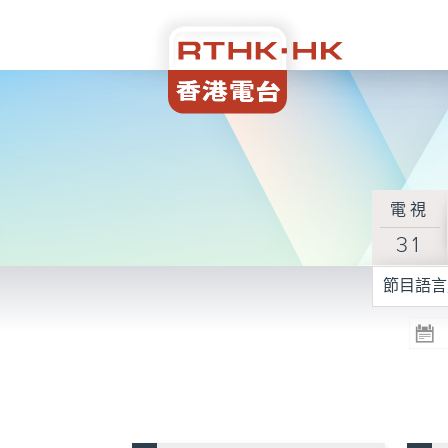
電視
31
節目語言