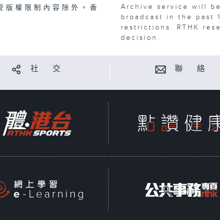
Archive service will b
受版權限制內容除外。香
broadcast in the past 
restrictions. RTHK res
decision.
社 交
聯 絡