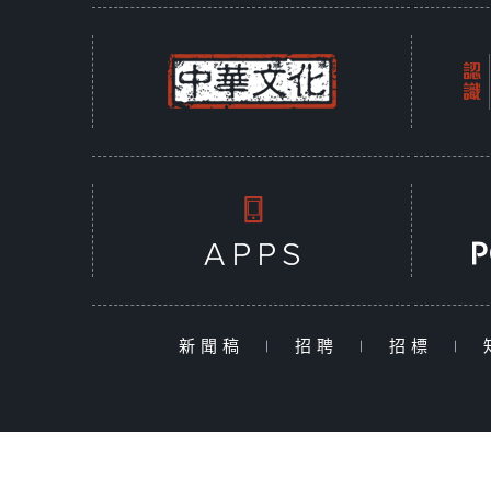
新聞稿
|
招聘
|
招標
|