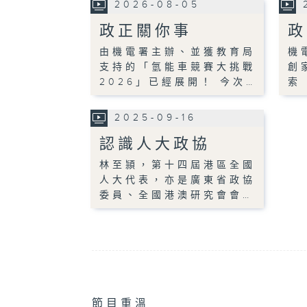
2026-08-05
政正關你事
政
由機電署主辦、並獲教育局
機
支持的「氫能車競賽大挑戰
創
2026」已經展開！ 今次…
索
2025-09-16
認識人大政協
林至頴，第十四屆港區全國
人大代表，亦是廣東省政協
委員、全國港澳研究會會…
節目重溫