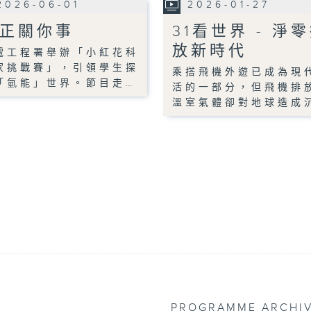
2026-06-01
2026-01-27
正關你事
31看世界 - 淨
放新時代
電工程署舉辦「小紅花科
家挑戰賽」，引領學生探
乘搭飛機外遊已成為現
「氫能」世界。節目走…
活的一部分，但飛機排
溫室氣體卻對地球造成
PROGRAMME ARCHI