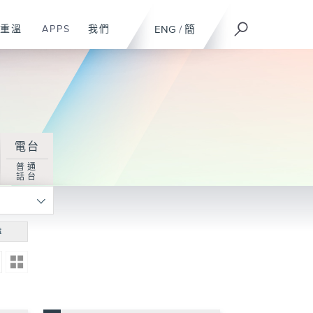
重溫
APPS
我們
ENG
/
簡
電台
普通
話台
尋