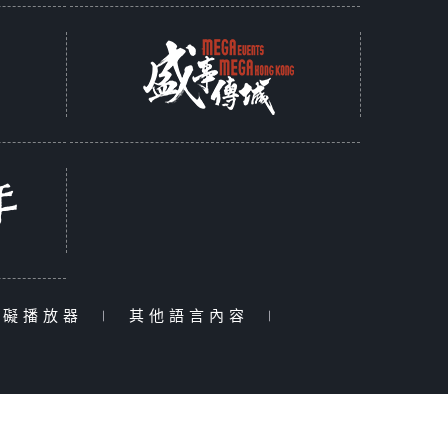
障礙播放器
|
其他語言內容
|