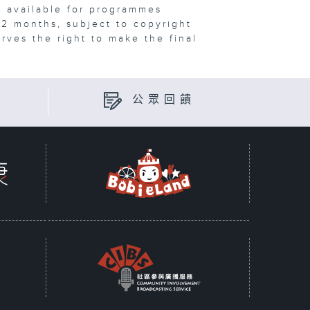
e available for programmes
12 months, subject to copyright
erves the right to make the final
公眾回饋