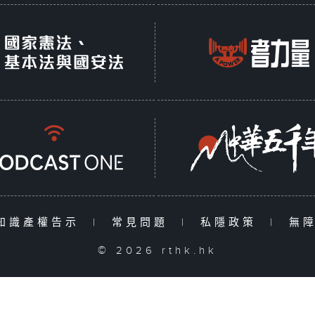
知識產權告示
|
常見問題
|
私隱政策
|
無
© 2026 rthk.hk