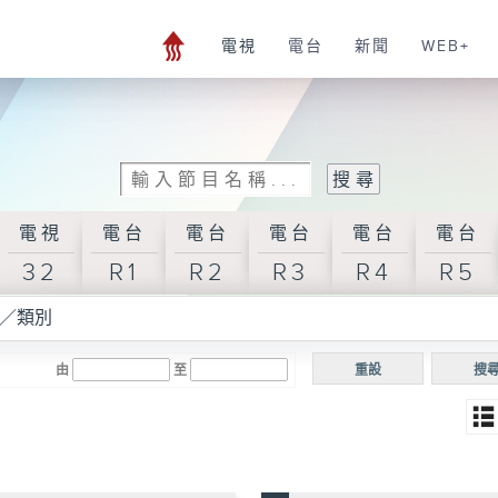
電視
電台
新聞
WEB+
電視
電台
電台
電台
電台
電台
32
R1
R2
R3
R4
R5
／類別
由
至
重設
搜