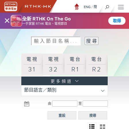
ENG
/
簡
×
全新 RTHK On The Go
取得
一手掌握 RTHK 電台、電視節目
電視
電視
電台
電台
31
32
R1
R2
電台
更多頻道
節目語言／類別
R3
電台
電台
電台
由
至
普通
R4
R5
話台
重設
搜尋