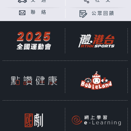
交 通
社 交
聯 絡
公眾回饋