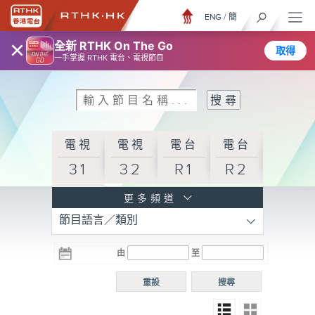
ENG
/
簡
×
全新 RTHK On The Go
取得
一手掌握 RTHK 電台、電視節目
電視
電視
電台
電台
31
32
R1
R2
電台
更多頻道
節目語言／類別
R3
電台
電台
電台
由
至
普通
R4
R5
話台
重設
搜尋