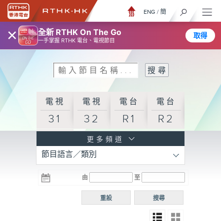
ENG
/
簡
×
全新 RTHK On The Go
取得
一手掌握 RTHK 電台、電視節目
電視
電視
電台
電台
31
32
R1
R2
電台
更多頻道
節目語言／類別
R3
電台
電台
電台
由
至
普通
R4
R5
話台
重設
搜尋