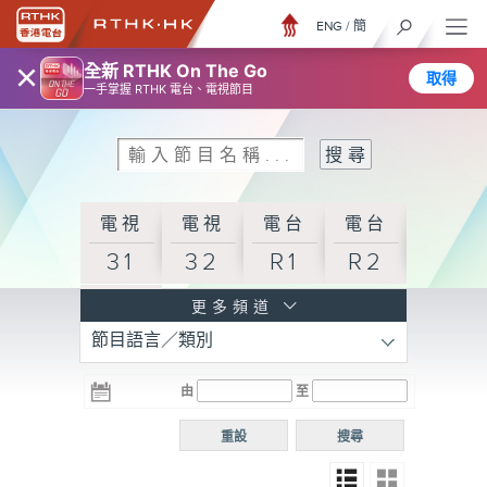
ENG
/
簡
×
全新 RTHK On The Go
取得
一手掌握 RTHK 電台、電視節目
電視
電視
電台
電台
31
32
R1
R2
電台
更多頻道
節目語言／類別
R3
電台
電台
電台
由
至
普通
R4
R5
話台
重設
搜尋