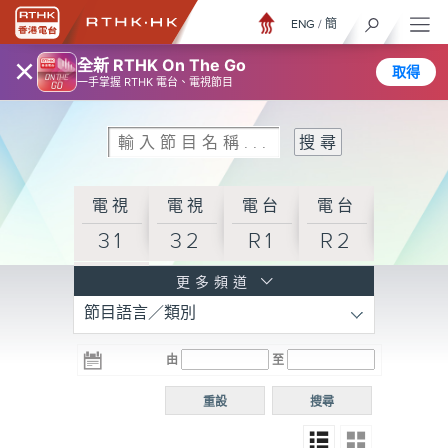
ENG
/
簡
×
全新 RTHK On The Go
取得
一手掌握 RTHK 電台、電視節目
電視
電視
電台
電台
31
32
R1
R2
電台
更多頻道
節目語言／類別
R3
電台
電台
電台
由
至
普通
R4
R5
話台
重設
搜尋