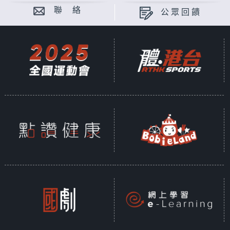
聯 絡
公眾回饋