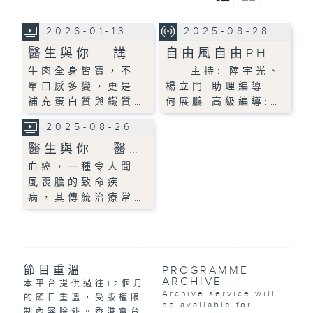
2026-01-13
2025-08-28
醫生與你 - 講…
自由風自由PH…
牛肉全身皆寶，不
主持: 陸宇光、
單口感多變，更是
楊立門 助理編導:
補充蛋白質與鐵質…
何展鵬 高級編導:…
2025-08-26
醫生與你 - 醫…
血癌，一種令人聞
風喪膽的致命疾
病，其傳統治療常…
節目重溫
PROGRAMME
ARCHIVE
本平台提供過往12個月
Archive service will
的節目重溫，受版權限
be available for
制內容除外。香港電台