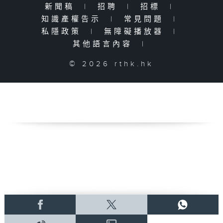
新聞稿
|
招聘
|
招標
|
知識產權告示
|
常見問題
|
私隱政策
|
無障礙播放器
|
其他語言內容
|
© 2026 rthk.hk