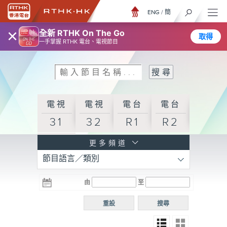
ENG
/
簡
×
全新 RTHK On The Go
取得
一手掌握 RTHK 電台、電視節目
電視
電視
電台
電台
31
32
R1
R2
電台
更多頻道
節目語言／類別
R3
電台
電台
電台
由
至
普通
R4
R5
話台
重設
搜尋