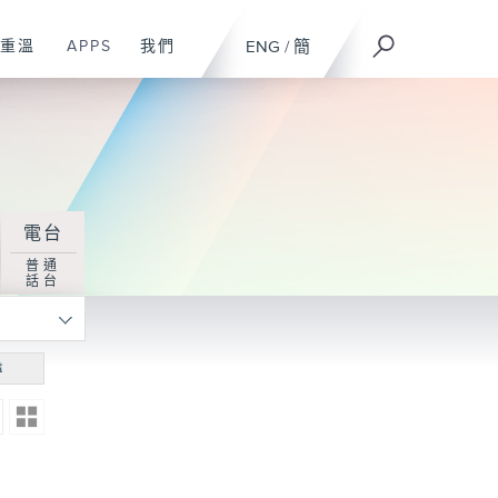
重溫
APPS
我們
ENG
/
簡
電台
普通
話台
尋