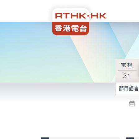
電視
31
節目語言