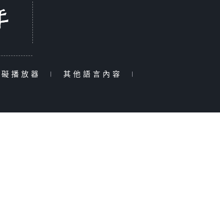
障礙播放器
|
其他語言內容
|