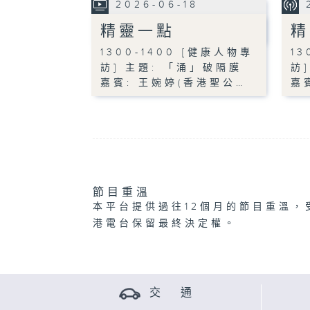
2026-06-18
精靈一點
精
1300-1400 [健康人物專
13
訪] 主題: 「涌」破隔膜
訪
嘉賓: 王婉婷(香港聖公…
嘉
節目重溫
本平台提供過往12個月的節目重溫，
港電台保留最終決定權。
交 通