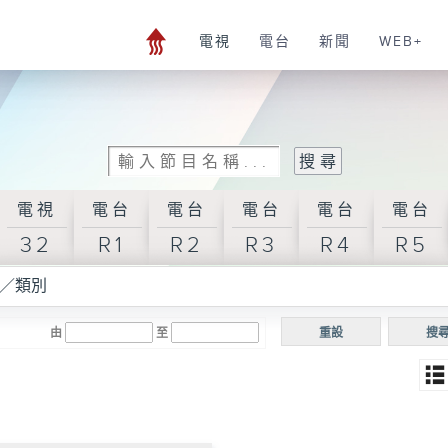
電視
電台
新聞
WEB+
電視
電台
電台
電台
電台
電台
32
R1
R2
R3
R4
R5
／類別
由
至
重設
搜