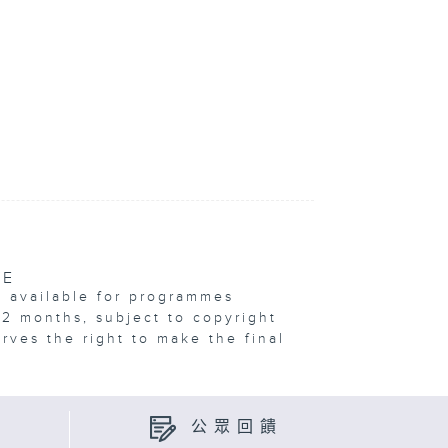
VE
e available for programmes
12 months, subject to copyright
erves the right to make the final
公眾回饋