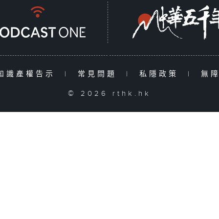
知識產權告示
|
常見問題
|
私隱政策
|
無
© 2026 rthk.hk