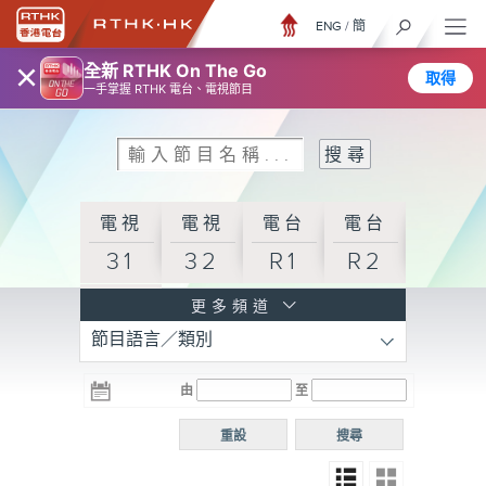
ENG
/
簡
×
全新 RTHK On The Go
取得
一手掌握 RTHK 電台、電視節目
電視
電視
電台
電台
31
32
R1
R2
電台
更多頻道
節目語言／類別
R3
電台
電台
電台
由
至
普通
R4
R5
話台
重設
搜尋