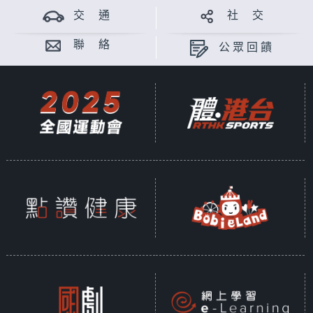
交 通
社 交
聯 絡
公眾回饋