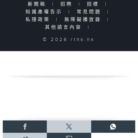
新聞稿
|
招聘
|
招標
|
知識產權告示
|
常見問題
|
私隱政策
|
無障礙播放器
|
其他語言內容
|
© 2026 rthk.hk