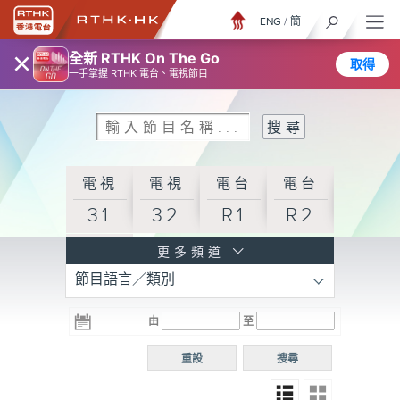
ENG
/
簡
×
全新 RTHK On The Go
取得
一手掌握 RTHK 電台、電視節目
電視
電視
電台
電台
31
32
R1
R2
電台
更多頻道
節目語言／類別
R3
電台
電台
電台
由
至
普通
R4
R5
話台
重設
搜尋