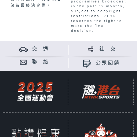
programmes broadcast
保留最終決定權。
in the past 12 months,
subject to copyright
restrictions. RTHK
reserves the right to
make the final
decision.
交 通
社 交
聯 絡
公眾回饋