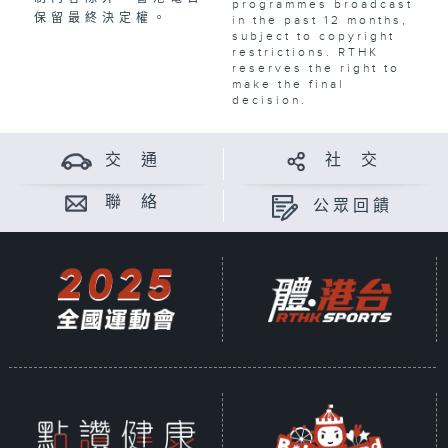
programmes broadcast
保留最終決定權。
in the past 12 months,
subject to copyright
restrictions. RTHK
reserves the right to
make the final
decision.
交 通
社 交
聯 絡
公眾回饋