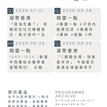
2026-07-21
2025-08-26
凝聚香港
精靈一點
「豉油生蟲？」 有
#精靈一點 #子宮內
網民在社交媒體發
膜異位症 #婦產科
文，表示家中一支…
#爆肺 #氣胸 #呼…
2025-08-26
2025-08-20
精靈一點
凝聚香港
1300-1330 [香港
「C朗踢全場，球迷
中西醫結合醫學會 -
喜洋洋」 今個夏天
望聞問切] 主題:…
香港足球盛事停不…
節目重溫
PROGRAMME
ARCHIVE
本平台提供過往12個月
Archive service will
的節目重溫，受版權限
be available for
制內容除外。香港電台