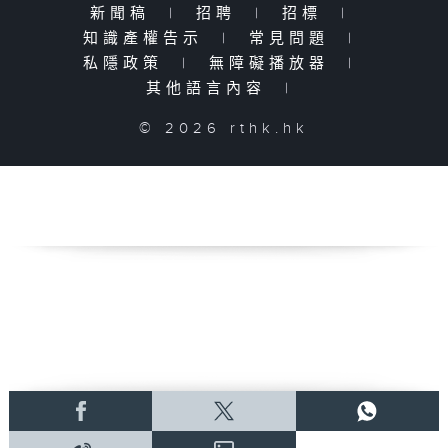
新聞稿
|
招聘
|
招標
|
知識產權告示
|
常見問題
|
私隱政策
|
無障礙播放器
|
其他語言內容
|
© 2026 rthk.hk