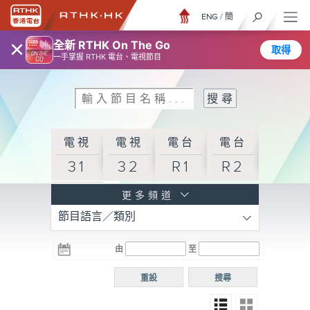
ENG
/
簡
×
全新 RTHK On The Go
取得
一手掌握 RTHK 電台、電視節目
電視
電視
電台
電台
31
32
R1
R2
電台
更多頻道
節目語言／類別
R3
電台
電台
電台
由
至
普通
R4
R5
話台
重設
搜尋