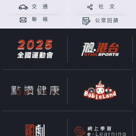
交 通
社 交
聯 絡
公眾回饋