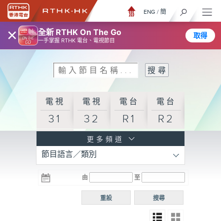
ENG
/
簡
×
全新 RTHK On The Go
取得
一手掌握 RTHK 電台、電視節目
電視
電視
電台
電台
31
32
R1
R2
電台
更多頻道
節目語言／類別
R3
電台
電台
電台
由
至
普通
R4
R5
話台
重設
搜尋