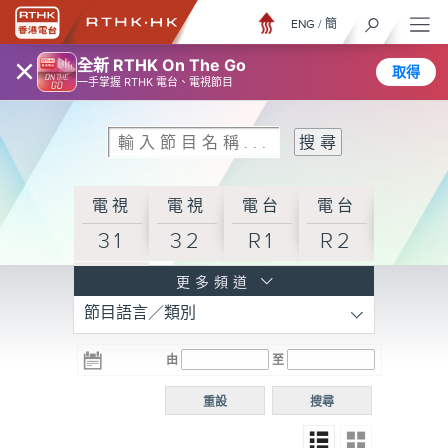
ENG
/
簡
×
全新 RTHK On The Go
取得
一手掌握 RTHK 電台、電視節目
電視
電視
電台
電台
31
32
R1
R2
電台
更多頻道
節目語言／類別
R3
電台
電台
電台
由
至
普通
R4
R5
話台
重設
搜尋