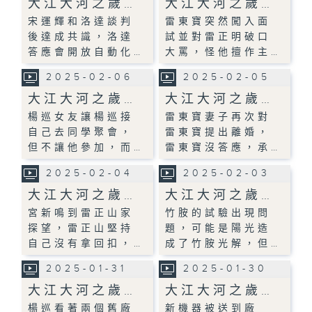
大江大河之歲…
大江大河之歲…
宋運輝和洛達談判
雷東寶突然闖入面
後達成共識，洛達
試並對雷正明破口
答應會開放自動化…
大罵，怪他擅作主…
2025-02-06
2025-02-05
大江大河之歲…
大江大河之歲…
楊巡女友讓楊巡接
雷東寶妻子再次對
自己去同學聚會，
雷東寶提出離婚，
但不讓他參加，而…
雷東寶沒答應，承…
2025-02-04
2025-02-03
大江大河之歲…
大江大河之歲…
宮新鳴到雷正山家
竹胺的試驗出現問
探望，雷正山堅持
題，可能是陽光造
自己沒有拿回扣，…
成了竹胺光解，但…
2025-01-31
2025-01-30
大江大河之歲…
大江大河之歲…
楊巡看著兩個舊廠
新機器被送到廠