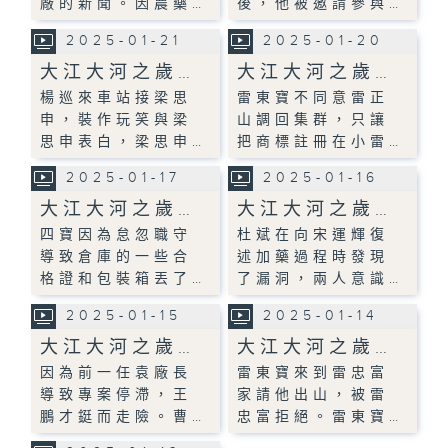
廠的新聞。因農藥…
後，他被邀請參與…
2025-01-21
2025-01-20
大江大河之歲…
大江大河之歲…
楊巡來車站接梁思
雷東寶不同意雷正
申，裝作玩笑與梁
山調回集群，只讓
思申表白，梁思申…
把商標註冊在小雷…
2025-01-17
2025-01-16
大江大河之歲…
大江大河之歲…
四寶因為怠忽職守
杜斌在向宋運輝復
導致倉庫的一些合
述加藥過程時發現
格證和包裝箱丟了…
了漏洞，兩人意識…
2025-01-15
2025-01-14
大江大河之歲…
大江大河之歲…
因為前一任袁廠長
雷東寶來到雷忠富
導致專案停滯，王
家請他出山，被雷
鵬才鋌而走險。曹…
忠富拒絕。雷東寶…