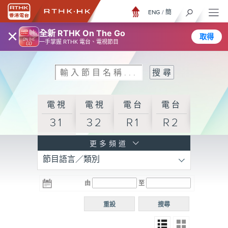
ENG
/
簡
×
全新 RTHK On The Go
取得
一手掌握 RTHK 電台、電視節目
電視
電視
電台
電台
31
32
R1
R2
電台
更多頻道
節目語言／類別
R3
電台
電台
電台
由
至
普通
R4
R5
話台
重設
搜尋