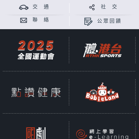
交 通
社 交
聯 絡
公眾回饋