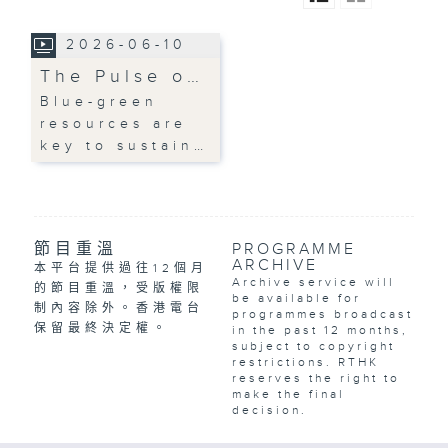
2026-06-10
The Pulse o…
Blue-green
resources are
key to sustain…
節目重溫
PROGRAMME
ARCHIVE
本平台提供過往12個月
Archive service will
的節目重溫，受版權限
be available for
制內容除外。香港電台
programmes broadcast
保留最終決定權。
in the past 12 months,
subject to copyright
restrictions. RTHK
reserves the right to
make the final
decision.