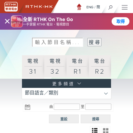
ENG
/
簡
×
全新 RTHK On The Go
取得
一手掌握 RTHK 電台、電視節目
電視
電視
電台
電台
31
32
R1
R2
電台
更多頻道
節目語言／類別
R3
電台
電台
電台
由
至
普通
R4
R5
話台
重設
搜尋