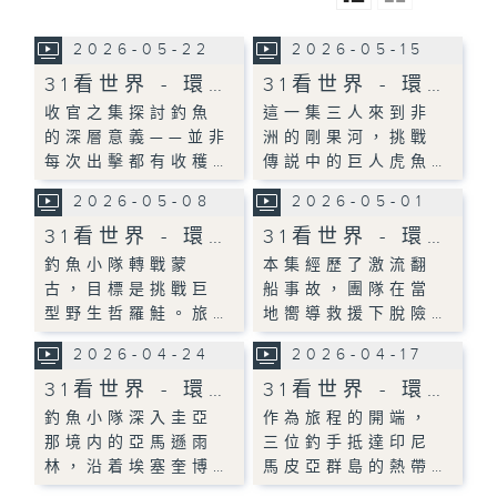
2026-05-22
2026-05-15
31看世界 - 環…
31看世界 - 環…
收官之集探討釣魚
這一集三人來到非
的深層意義——並非
洲的剛果河，挑戰
每次出擊都有收穫…
傳説中的巨人虎魚…
2026-05-08
2026-05-01
31看世界 - 環…
31看世界 - 環…
釣魚小隊轉戰蒙
本集經歷了激流翻
古，目標是挑戰巨
船事故，團隊在當
型野生哲羅鮭。旅…
地嚮導救援下脫險…
2026-04-24
2026-04-17
31看世界 - 環…
31看世界 - 環…
釣魚小隊深入圭亞
作為旅程的開端，
那境内的亞馬遜雨
三位釣手抵達印尼
林，沿着埃塞奎博…
馬皮亞群島的熱帶…