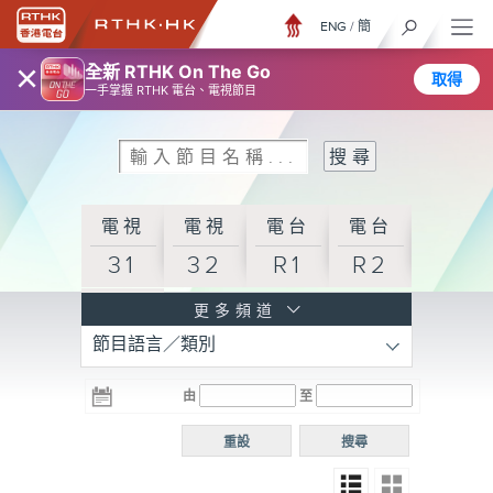
ENG
/
簡
×
全新 RTHK On The Go
取得
一手掌握 RTHK 電台、電視節目
電視
電視
電台
電台
31
32
R1
R2
電台
更多頻道
節目語言／類別
R3
電台
電台
電台
由
至
普通
R4
R5
話台
重設
搜尋