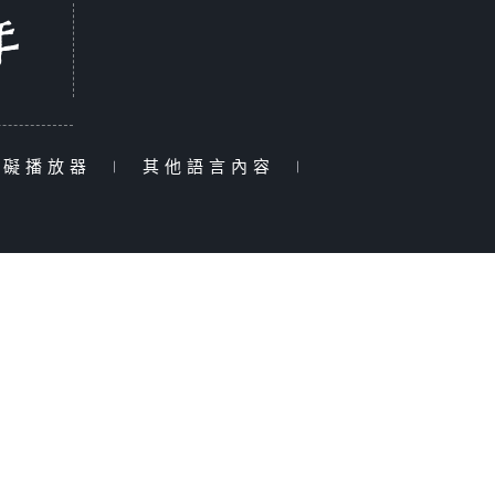
障礙播放器
|
其他語言內容
|