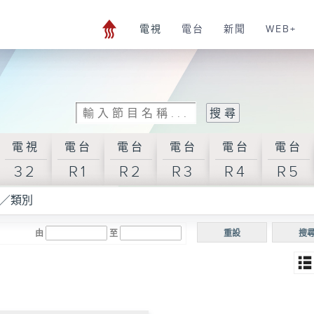
電視
電台
新聞
WEB+
電視
電台
電台
電台
電台
電台
32
R1
R2
R3
R4
R5
／類別
由
至
重設
搜