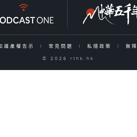
知識產權告示
|
常見問題
|
私隱政策
|
無
© 2026 rthk.hk