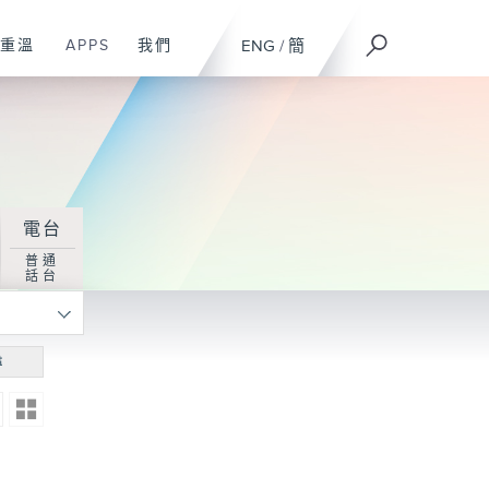
重溫
APPS
我們
ENG
/
簡
電台
普通
話台
尋