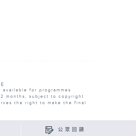
VE
e available for programmes
12 months, subject to copyright
erves the right to make the final
公眾回饋