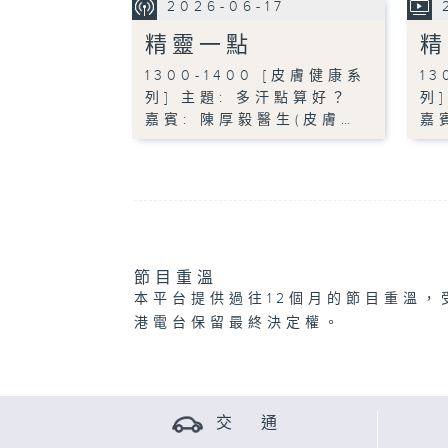
2026-06-17
精靈一點
精
1300-1400 [皮膚健康系
13
列] 主題: 多汗點算好？
列
嘉賓: 陳厚毅醫生(皮膚…
嘉
節目重溫
本平台提供過往12個月的節目重溫，
港電台保留最終決定權。
交 通