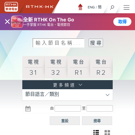
ENG
/
簡
×
全新 RTHK On The Go
取得
一手掌握 RTHK 電台、電視節目
電視
電視
電台
電台
31
32
R1
R2
電台
更多頻道
節目語言／類別
R3
電台
電台
電台
由
至
普通
R4
R5
話台
重設
搜尋