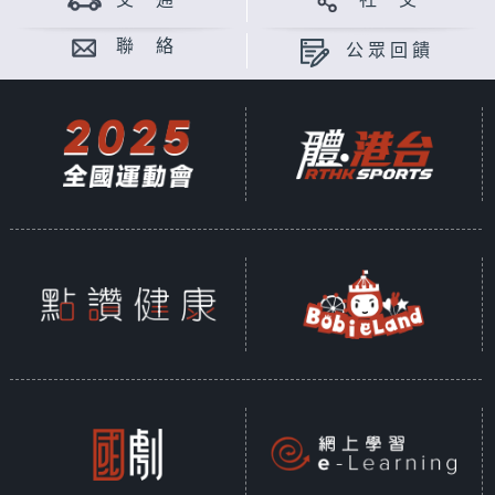
交 通
社 交
聯 絡
公眾回饋