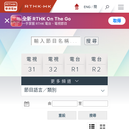
ENG
/
簡
×
全新 RTHK On The Go
取得
一手掌握 RTHK 電台、電視節目
電視
電視
電台
電台
31
32
R1
R2
電台
更多頻道
節目語言／類別
R3
電台
電台
電台
由
至
普通
R4
R5
話台
重設
搜尋