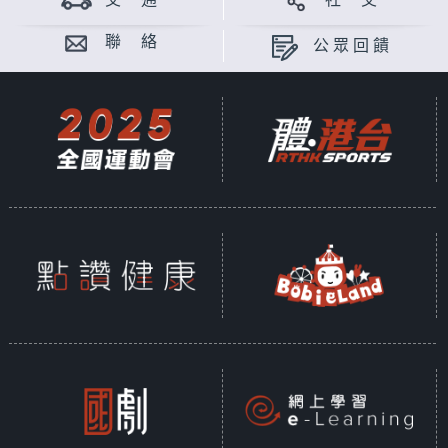
交 通
社 交
聯 絡
公眾回饋