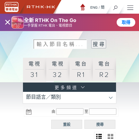
ENG
/
簡
×
全新 RTHK On The Go
取得
一手掌握 RTHK 電台、電視節目
電視
電視
電台
電台
31
32
R1
R2
電台
更多頻道
節目語言／類別
R3
電台
電台
電台
由
至
普通
R4
R5
話台
重設
搜尋