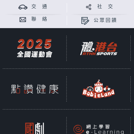
交 通
社 交
聯 絡
公眾回饋