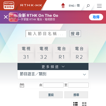
ENG
/
簡
×
全新 RTHK On The Go
取得
一手掌握 RTHK 電台、電視節目
電視
電視
電台
電台
31
32
R1
R2
電台
更多頻道
節目語言／類別
R3
電台
電台
電台
由
至
普通
R4
R5
話台
重設
搜尋