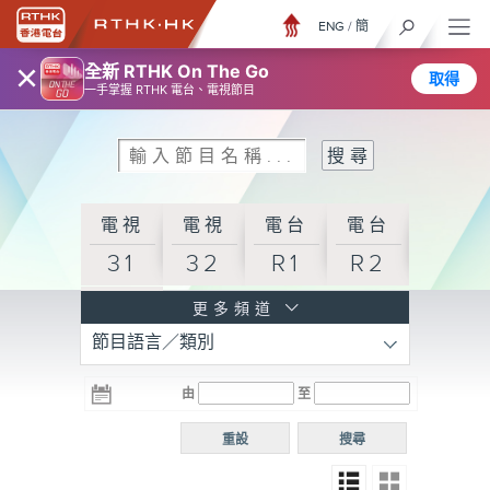
ENG
/
簡
×
全新 RTHK On The Go
取得
一手掌握 RTHK 電台、電視節目
電視
電視
電台
電台
31
32
R1
R2
電台
更多頻道
節目語言／類別
R3
電台
電台
電台
由
至
普通
R4
R5
話台
重設
搜尋