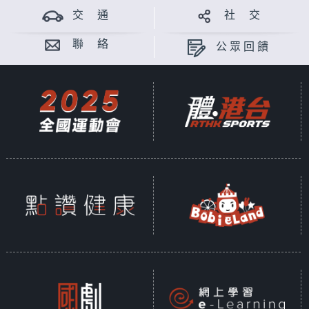
交 通
社 交
聯 絡
公眾回饋