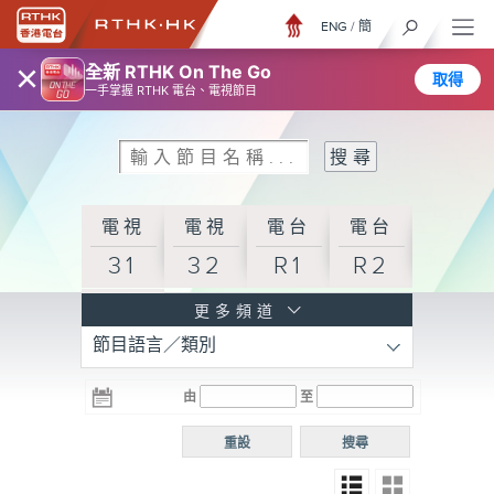
ENG
/
簡
×
全新 RTHK On The Go
取得
一手掌握 RTHK 電台、電視節目
電視
電視
電台
電台
31
32
R1
R2
電台
更多頻道
節目語言／類別
R3
電台
電台
電台
由
至
普通
R4
R5
話台
重設
搜尋