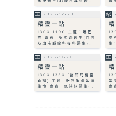
永康醫生(心臟科專科醫…
永
2025-12-29
精靈一點
精
1300-1400 主題︰淋巴
1
癌 嘉賓: 梁如鴻醫生(血液
炎
及血液腫瘤科專科醫生)…
生
2025-11-21
精靈一點
精
1300-1330 [醫管局精靈
13
直播] 主題: 器官捐贈延續
學
生命 嘉賓: 甄詩韻醫生(…
嘉