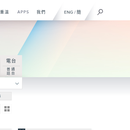
重溫
APPS
我們
ENG
/
簡
電台
普通
話台
尋