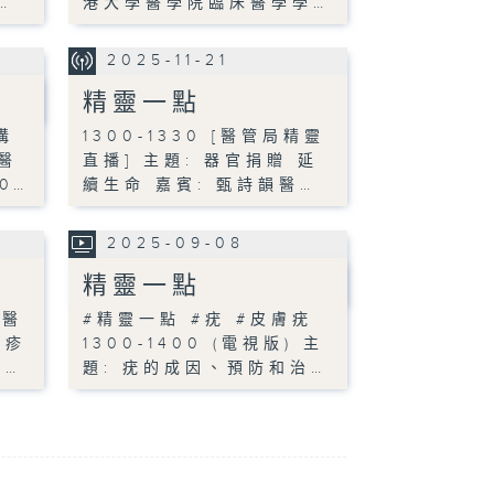
…
港大學醫學院臨床醫學學…
2025-11-21
精靈一點
溝
1300-1330 [醫管局精靈
醫
直播] 主題: 器官捐贈 延
0…
續生命 嘉賓: 甄詩韻醫…
2025-09-08
精靈一點
科醫
#精靈一點 #疣 #皮膚疣
皮疹
1300-1400 (電視版) 主
港…
題: 疣的成因、預防和治…