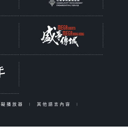
障礙播放器
|
其他語言內容
|