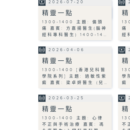
2026-07-20
精靈一點
精
1300-1400 主題: 偏頭
13
痛 嘉賓: 方嘉揚醫生(腦神
痛
經科專科醫生) 1400-14…
經
2026-04-06
精靈一點
精
1300-1400 [香港兒科醫
13
學院系列] 主題: 過敏性紫
學
癜 嘉賓: 梁卓妍醫生 (兒…
癜
2026-03-25
精靈一點
精
1300-1400 主題: 心律
13
不正與手術治療 嘉賓: 馮
不