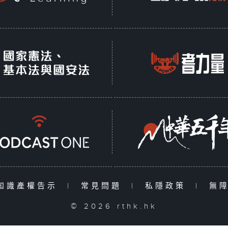
知識產權告示
|
常見問題
|
私隱政策
|
無
© 2026 rthk.hk