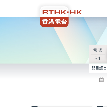
電視
31
節目語言