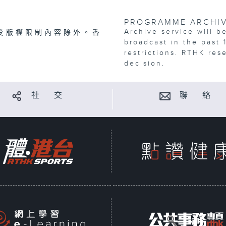
PROGRAMME ARCHI
Archive service will b
受版權限制內容除外。香
broadcast in the past 
restrictions. RTHK res
decision.
社 交
聯 絡