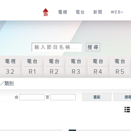
電視
電台
新聞
WEB+
電視
電台
電台
電台
電台
電台
32
R1
R2
R3
R4
R5
／類別
由
至
重設
搜