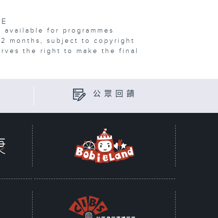
VE
e available for programmes
12 months, subject to copyright
erves the right to make the final
公眾回饋