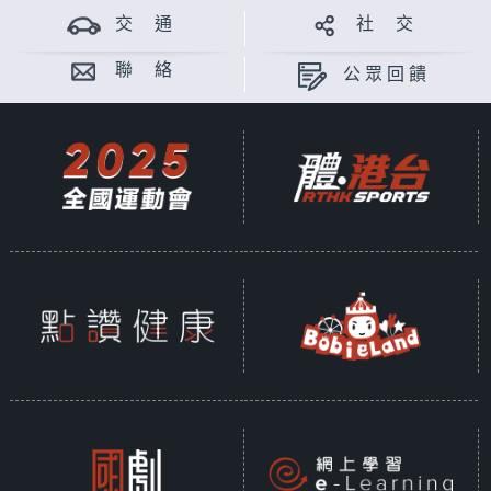
交 通
社 交
聯 絡
公眾回饋