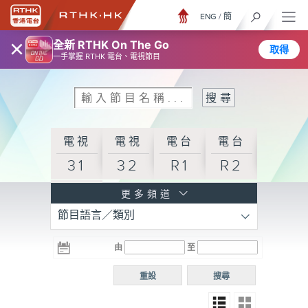
ENG
/
簡
×
全新 RTHK On The Go
取得
一手掌握 RTHK 電台、電視節目
電視
電視
電台
電台
31
32
R1
R2
電台
更多頻道
節目語言／類別
R3
電台
電台
電台
由
至
普通
R4
R5
話台
重設
搜尋