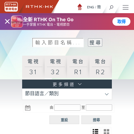
ENG
/
簡
×
全新 RTHK On The Go
取得
一手掌握 RTHK 電台、電視節目
電視
電視
電台
電台
31
32
R1
R2
電台
更多頻道
節目語言／類別
R3
電台
電台
電台
由
至
普通
R4
R5
話台
重設
搜尋