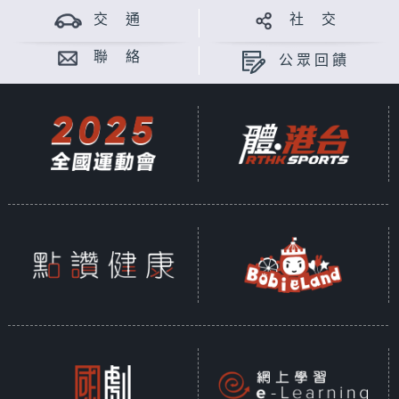
交 通
社 交
聯 絡
公眾回饋