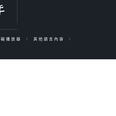
障礙播放器
|
其他語言內容
|