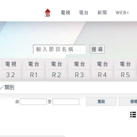
電視
電台
新聞
WEB+
電視
電台
電台
電台
電台
電台
32
R1
R2
R3
R4
R5
／類別
由
至
重設
搜