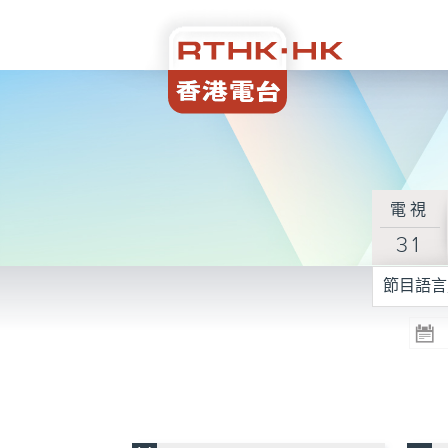
電視
31
節目語言