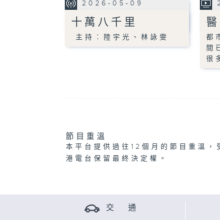
2026-05-09
十萬八千里
醫
主持︰陸宇光、林詠雯
都
間
很
節目重溫
本平台提供過往12個月的節目重溫，
港電台保留最終決定權。
交 通