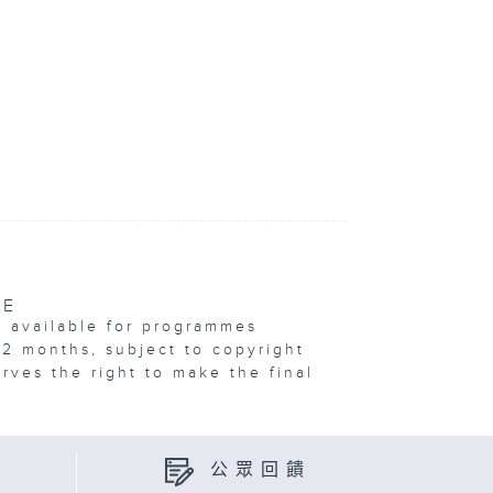
VE
e available for programmes
12 months, subject to copyright
erves the right to make the final
公眾回饋