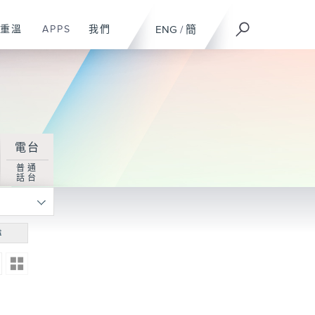
重溫
APPS
我們
ENG
/
簡
電台
普通
話台
尋