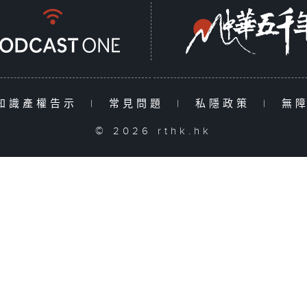
知識產權告示
|
常見問題
|
私隱政策
|
無
© 2026 rthk.hk