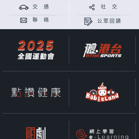
交 通
社 交
聯 絡
公眾回饋