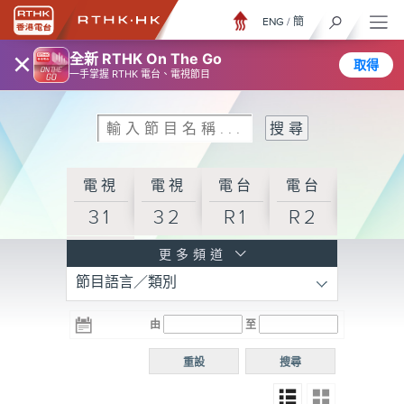
ENG
/
簡
×
全新 RTHK On The Go
取得
一手掌握 RTHK 電台、電視節目
電視
電視
電台
電台
31
32
R1
R2
電台
更多頻道
節目語言／類別
R3
電台
電台
電台
由
至
普通
R4
R5
話台
重設
搜尋