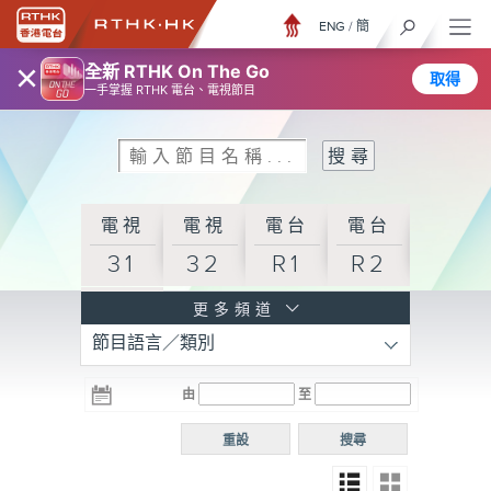
ENG
/
簡
×
全新 RTHK On The Go
取得
一手掌握 RTHK 電台、電視節目
電視
電視
電台
電台
31
32
R1
R2
電台
更多頻道
節目語言／類別
R3
電台
電台
電台
由
至
普通
R4
R5
話台
重設
搜尋