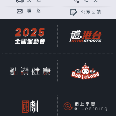
交 通
社 交
聯 絡
公眾回饋