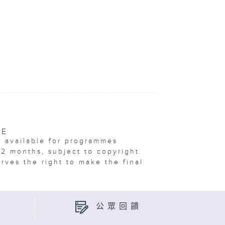
VE
e available for programmes
12 months, subject to copyright
erves the right to make the final
公眾回饋