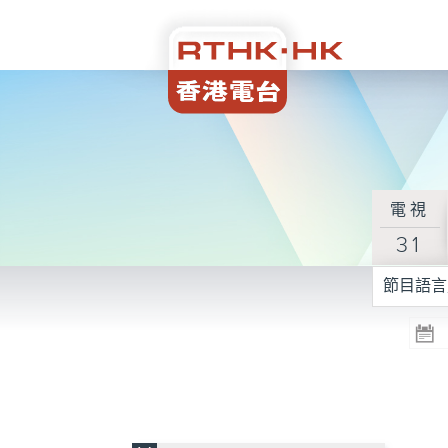
電視
31
節目語言