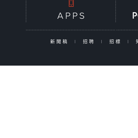
新聞稿
|
招聘
|
招標
|