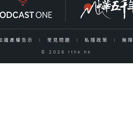
知識產權告示
|
常見問題
|
私隱政策
|
無
© 2026 rthk.hk