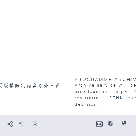
PROGRAMME ARCHI
Archive service will b
受版權限制內容除外。香
broadcast in the past 
restrictions. RTHK res
decision.
社 交
聯 絡