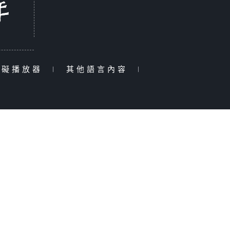
障礙播放器
|
其他語言內容
|