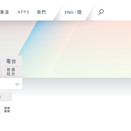
重溫
APPS
我們
ENG
/
簡
電台
普通
話台
尋