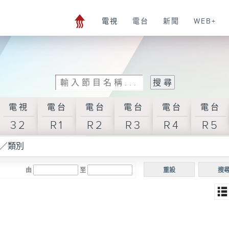
電視
電台
新聞
WEB+
電視
電台
電台
電台
電台
電台
32
R1
R2
R3
R4
R5
／類別
由
至
重設
搜