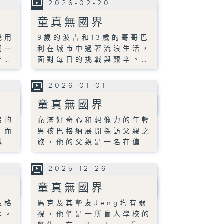
2026-02-20
童真無國界
我用
9歲的波吉和13歲的哥哥巴
同一
利在城市中過著流浪生活，
坐…
面對每日的挑戰與艱辛。…
2026-01-01
童真無國界
弟的
充滿好奇心和想像力的年輕
，而
男孩巴格納展開探訪父親之
述…
旅，他的父親是一名在偏…
2025-12-26
童真無國界
性格
馬克及其摯友Jeng均有弱
庭。
視，他們是一所盲人學校的