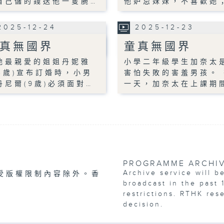
自己儲的錢送他一隻腕…
他妒忌妹妹，不喜歡她
2025-12-24
2025-12-23
真無國界
童真無國界
他最親愛的姐姐丹妮雅
小學二年級學生加奈太
24歲)宣布訂婚時，小男
害怕失敗的害羞男孩。 
丹尼爾(9歲)必須面對…
一天，加奈太在上課期
PROGRAMME ARCHI
Archive service will b
受版權限制內容除外。香
broadcast in the past 
restrictions. RTHK res
decision.