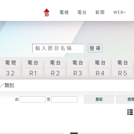
電視
電台
新聞
WEB+
電視
電台
電台
電台
電台
電台
32
R1
R2
R3
R4
R5
／類別
由
至
重設
搜