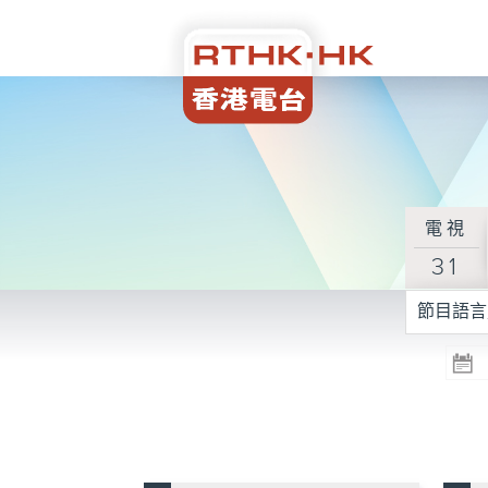
電視
31
節目語言