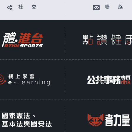
社 交
聯 絡