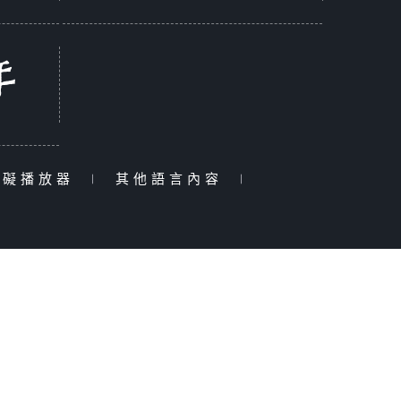
障礙播放器
|
其他語言內容
|