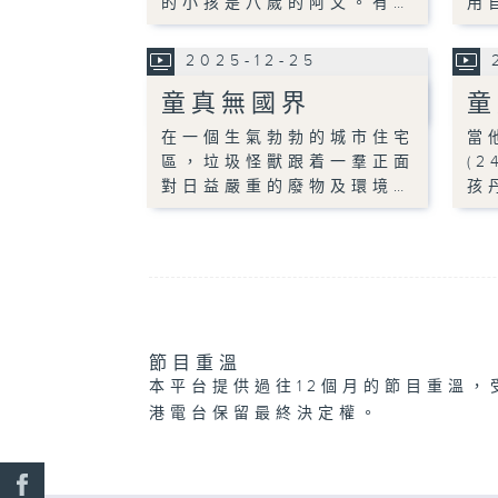
的小孩是八歲的阿文。有…
用
2025-12-25
童真無國界
童
在一個生氣勃勃的城市住宅
當
區，垃圾怪獸跟着一羣正面
(
對日益嚴重的廢物及環境…
孩
節目重溫
本平台提供過往12個月的節目重溫，
港電台保留最終決定權。