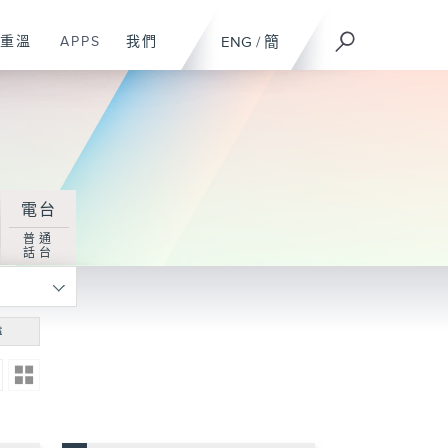
重溫
APPS
我們
ENG
/
簡
電台
普通
話台
尋