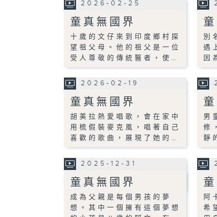
2026-02-25
童真無國界
童
十歲的文仔來到印度鄉村探
別
望祖父母。他的祖父是一位
遇
受人尊敬的傳統醫者，使…
因
2026-02-19
童真無國界
童
胡美拉熱愛唱歌，會在家中
男
用梳假裝麥克風，唱著自己
修
喜歡的歌曲，展現了她的…
靜
2025-12-31
童真無國界
童
成為父親是每個男孩的夢
阿
想。其中一個擁有這個夢想
希