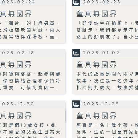
2026-02-24
2026-02-23
真無國界
童真無國界
名「薯片」的十歲男童，
「即使你坐在輪椅上，
上滑板店老闆阿誠，兩人
雙腳走，我們都是走在
為經常結伴踩滑板，而…
路上的好朋友？」自小
2026-02-18
2026-01-02
真無國界
童真無國界
童阿寶與婆婆一起參與靜
兩代的故事是關於兩兄
，學習情緒管理和保持冷
故事，次仁是一名少年
的重要，可惜阿寶因一…
扎西則九歲大。故事描
2025-12-30
2025-12-29
真無國界
童真無國界
卡莉是個10歲女孩，她
阿寶是一名十歲小孩，
望在親愛的父親生日當天
反叛，生於一個富有家