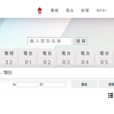
電視
電台
新聞
WEB+
電視
電台
電台
電台
電台
電台
32
R1
R2
R3
R4
R5
／類別
由
至
重設
搜