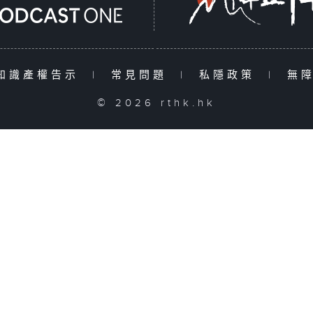
知識產權告示
|
常見問題
|
私隱政策
|
無
© 2026 rthk.hk