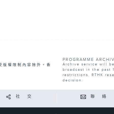
PROGRAMME ARCHI
Archive service will b
受版權限制內容除外。香
broadcast in the past 
restrictions. RTHK res
decision.
社 交
聯 絡