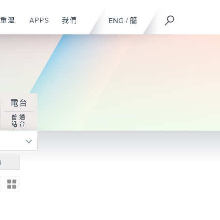
重溫
APPS
我們
ENG
/
簡
電台
普通
話台
尋