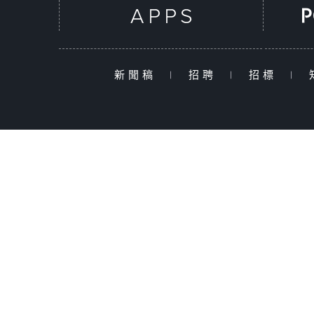
新聞稿
|
招聘
|
招標
|