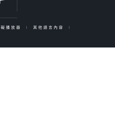
障礙播放器
|
其他語言內容
|