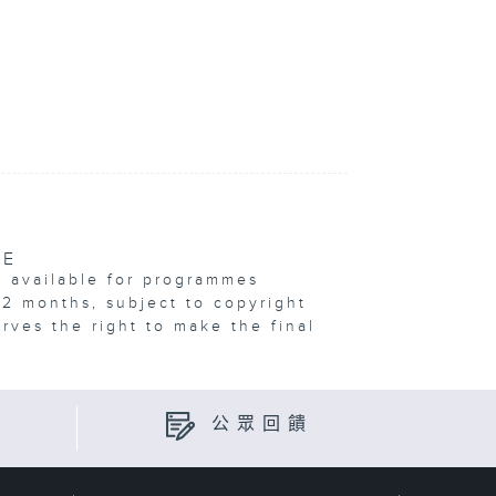
VE
e available for programmes
12 months, subject to copyright
erves the right to make the final
公眾回饋