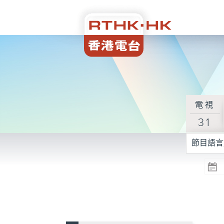
電視
31
節目語言