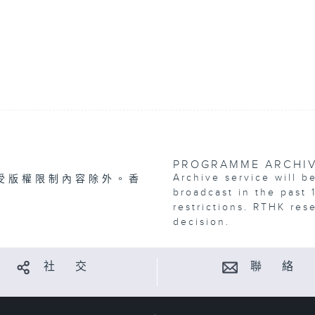
PROGRAMME ARCHI
Archive service will b
受版權限制內容除外。香
broadcast in the past 
restrictions. RTHK res
decision.
社 交
聯 絡