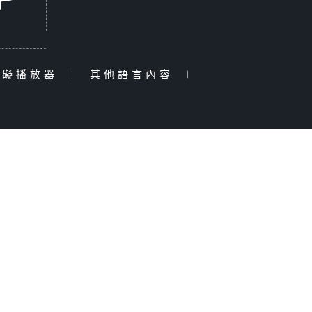
障礙播放器
|
其他語言內容
|