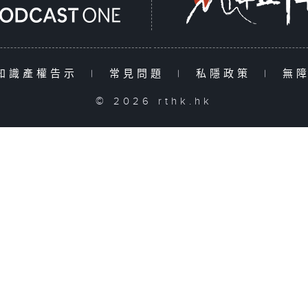
知識產權告示
|
常見問題
|
私隱政策
|
無
© 2026 rthk.hk