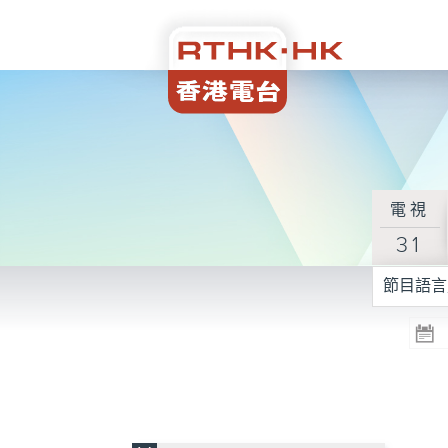
電視
31
節目語言