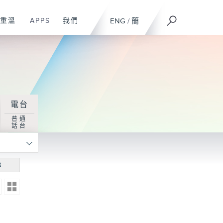
重溫
APPS
我們
ENG
/
簡
電台
普通
話台
尋