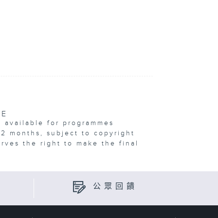
VE
e available for programmes
12 months, subject to copyright
erves the right to make the final
公眾回饋