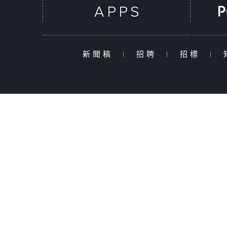
新聞稿
|
招聘
|
招標
|