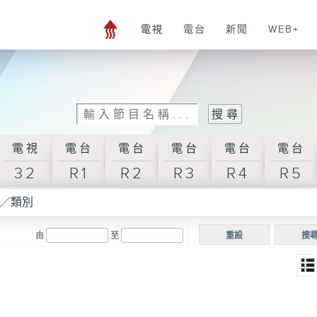
電視
電台
新聞
WEB+
電視
電台
電台
電台
電台
電台
32
R1
R2
R3
R4
R5
／類別
由
至
重設
搜