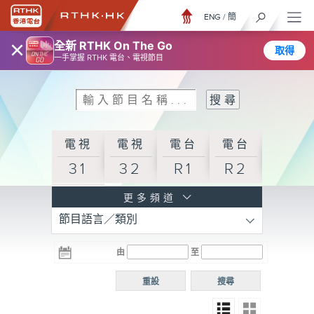
ENG
/
簡
×
全新 RTHK On The Go
取得
一手掌握 RTHK 電台、電視節目
電視
電視
電台
電台
31
32
R1
R2
電台
更多頻道
節目語言／類別
R3
電台
電台
電台
由
至
普通
R4
R5
話台
重設
搜尋