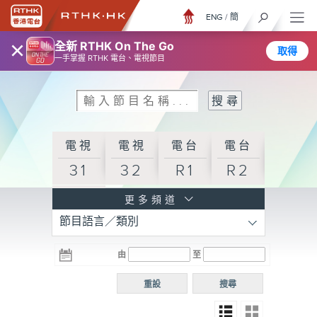
ENG
/
簡
×
全新 RTHK On The Go
取得
一手掌握 RTHK 電台、電視節目
電視
電視
電台
電台
31
32
R1
R2
電台
更多頻道
節目語言／類別
R3
電台
電台
電台
由
至
普通
R4
R5
話台
重設
搜尋