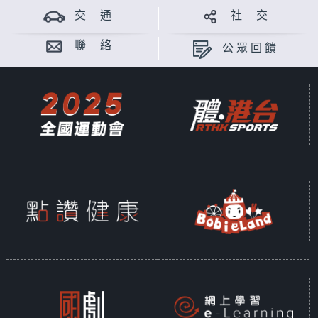
交 通
社 交
聯 絡
公眾回饋