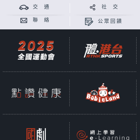
交 通
社 交
聯 絡
公眾回饋