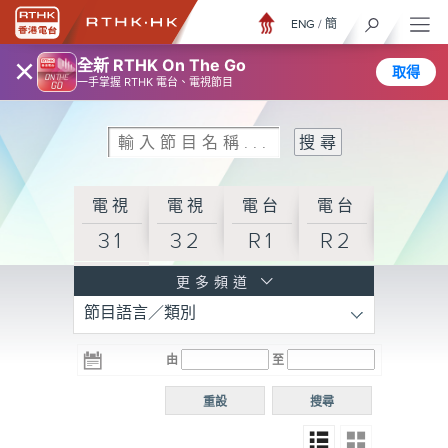
ENG
/
簡
×
全新 RTHK On The Go
取得
一手掌握 RTHK 電台、電視節目
電視
電視
電台
電台
31
32
R1
R2
電台
更多頻道
節目語言／類別
R3
電台
電台
電台
由
至
普通
R4
R5
話台
重設
搜尋