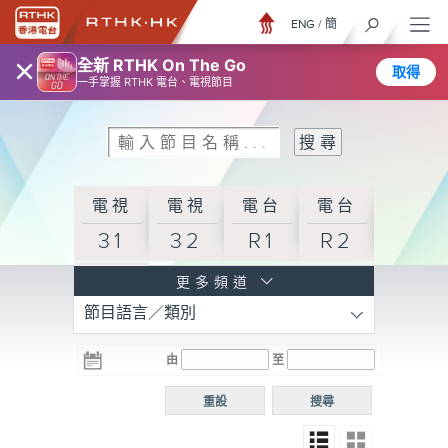
ENG
/
簡
×
全新 RTHK On The Go
取得
一手掌握 RTHK 電台、電視節目
電視
電視
電台
電台
31
32
R1
R2
電台
更多頻道
節目語言／類別
R3
電台
電台
電台
由
至
普通
R4
R5
話台
重設
搜尋